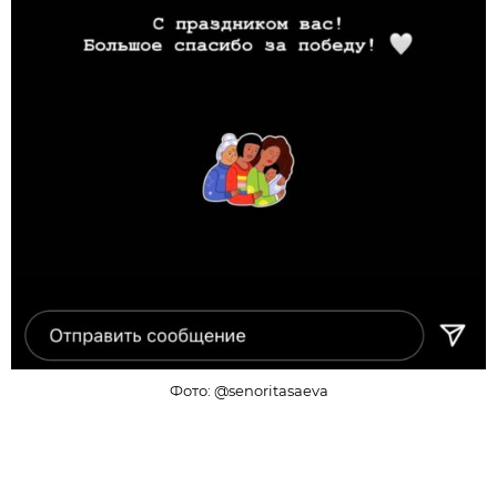
Фото: @senoritasaeva