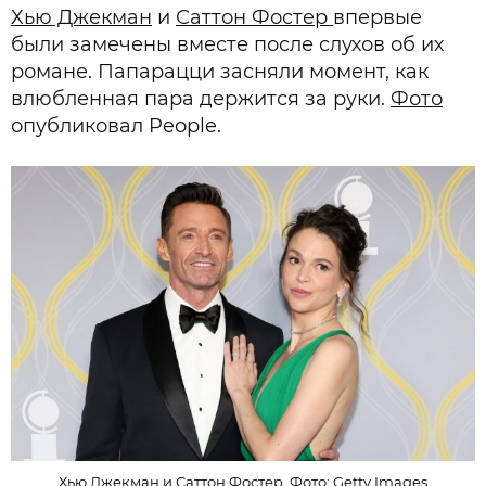
Хью Джекман
и
Саттон Фостер
впервые
были замечены вместе после слухов об их
романе. Папарацци засняли момент, как
влюбленная пара держится за руки.
Фото
опубликовал People.
Хью Джекман и Саттон Фостер. Фото: Getty Images