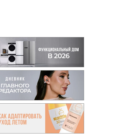
вто
акции