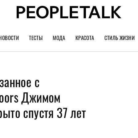
НОВОСТИ
ТЕСТЫ
МОДА
КРАСОТА
СТИЛЬ ЖИЗНИ
Тренды
Уход за лицом
Культура
Шопинг
Волосы
Кино и сер
занное с
Как носить
Маникюр
Еда и ресто
Украшения и часы
Парфюм
Путешестви
Doors Джимом
Спорт
Психология
ыто спустя 37 лет
Диеты
Астрология
Пластика
Музыка
Дизайн