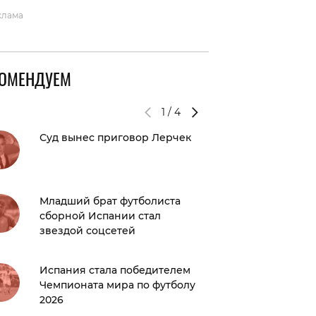
клама
КОМЕНДУЕМ
1
/
4
Суд вынес приговор Лерчек
Назван
присут
избиен
Вентур
Младший брат футболиста
сборной Испании стал
Натали
звездой соцсетей
Руффал
секс» н
Испания стала победителем
Чемпионата мира по футболу
Сериал 
2026
продлит