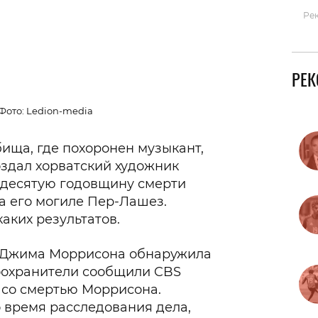
Ре
РЕ
ото: Ledion-media
бища, где похоронен музыкант,
оздал хорватский художник
в десятую годовщину смерти
на его могиле Пер-Лашез.
аких результатов.
ю Джима Моррисона обнаружила
оохранители сообщили CBS
н со смертью Моррисона.
 время расследования дела,