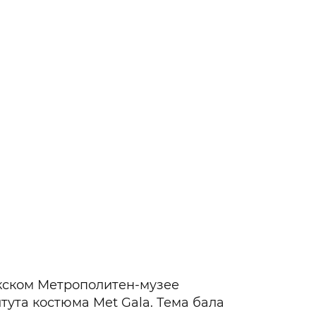
Гаджеты и а
Мнение Ред
кском Метрополитен-музее
ута костюма Met Gala. Тема бала