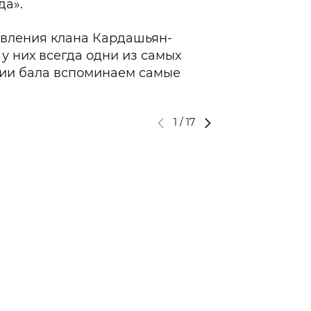
да».
явления клана Кардашьян-
у них всегда одни из самых
нии бала вспоминаем самые
1
/
17