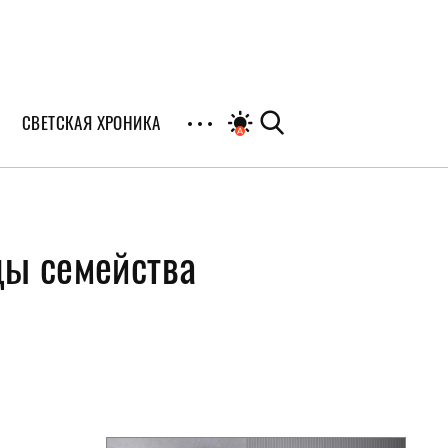
СВЕТСКАЯ ХРОНИКА
иалы
ды семейства
раны
я