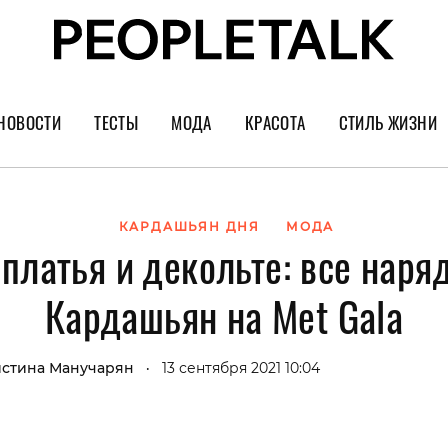
НОВОСТИ
ТЕСТЫ
МОДА
КРАСОТА
СТИЛЬ ЖИЗНИ
Тренды
Уход за лицом
Культура
Шопинг
Волосы
Кино и сер
КАРДАШЬЯН ДНЯ
МОДА
платья и декольте: все наря
Как носить
Маникюр
Еда и ресто
Украшения и часы
Парфюм
Путешестви
Кардашьян на Met Gala
Спорт
Психология
Диеты
Астрология
стина Манучарян
13 сентября 2021 10:04
•
Пластика
Музыка
Дизайн