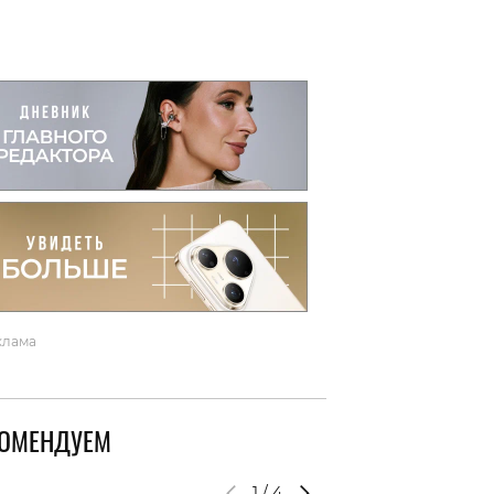
вто
акции
клама
КОМЕНДУЕМ
1
/
4