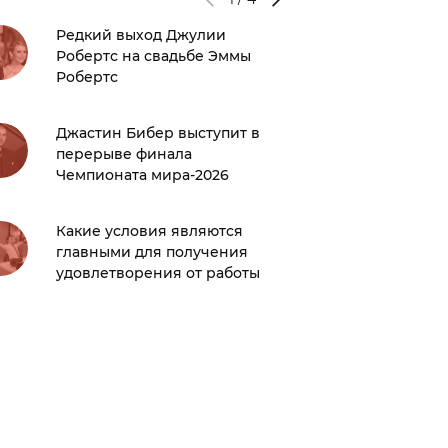
Редкий выход Джулии
Вышел 
Робертс на свадьбе Эммы
прикве
Робертс
Что про
Джастин Бибер выступит в
жизни 
перерыве финала
развода
Чемпионата мира-2026
Создате
Какие условия являются
тяжкие»
главными для получения
новой к
удовлетворения от работы
извест