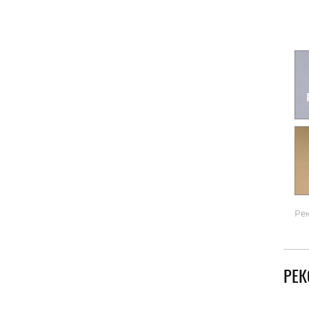
Гаджеты и а
Мнение Ред
Ре
РЕ