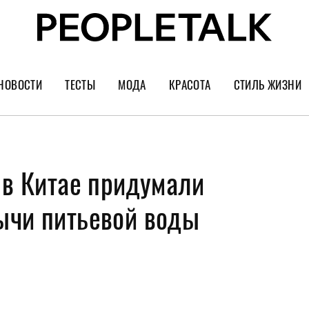
НОВОСТИ
ТЕСТЫ
МОДА
КРАСОТА
СТИЛЬ ЖИЗНИ
Тренды
Уход за лицом
Культура
Шопинг
Волосы
Кино и сер
 в Китае придумали
Как носить
Маникюр
Еда и ресто
Украшения и часы
Парфюм
Путешестви
ычи питьевой воды
Спорт
Психология
Диеты
Астрология
Пластика
Музыка
Дизайн