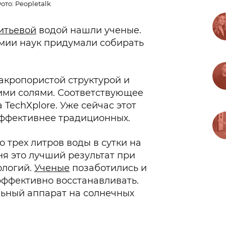
ото: Peopletalk
итьевой
водой нашли ученые.
мии наук придумали собирать
макропористой структурой и
ими солями. Соответствующее
TechXplore. Уже сейчас этот
эффективнее традиционных.
 трех литров воды в сутки на
ня это лучший результат при
ологий.
Ученые
позаботились и
эффективно восстанавливать.
льный аппарат на солнечных