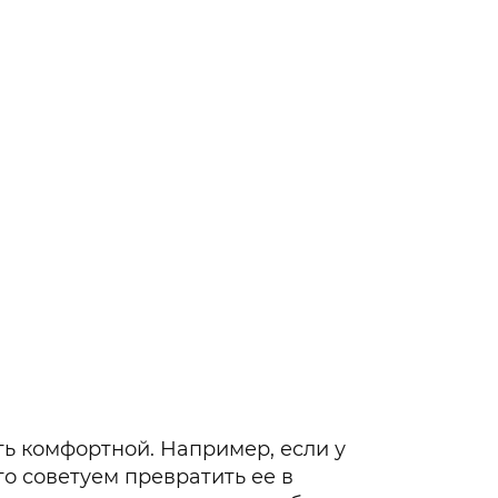
Гаджеты и а
Мнение Ред
ь комфортной. Например, если у
то советуем превратить ее в