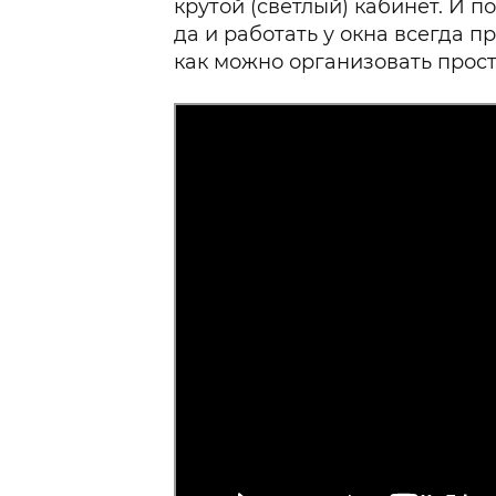
крутой (светлый) кабинет. И п
да и работать у окна всегда п
как можно организовать прост