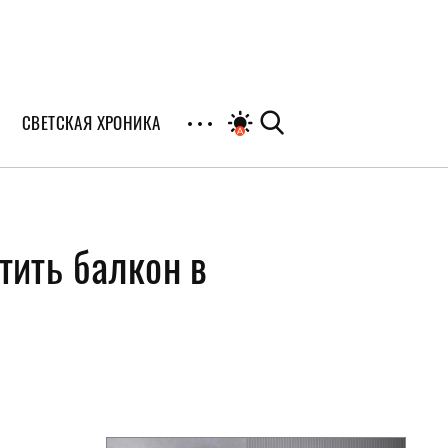
СВЕТСКАЯ ХРОНИКА
иалы
тить балкон в
раны
я