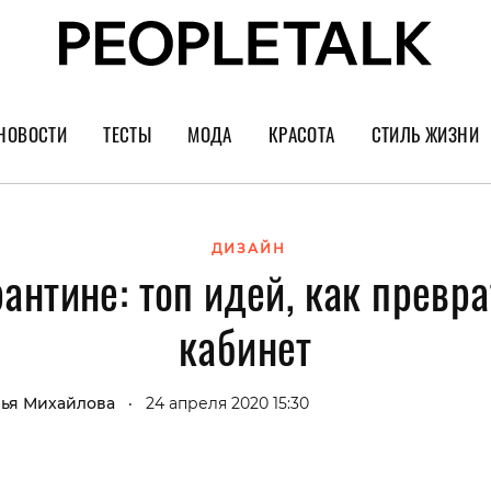
НОВОСТИ
ТЕСТЫ
МОДА
КРАСОТА
СТИЛЬ ЖИЗНИ
Тренды
Уход за лицом
Культура
Шопинг
Волосы
Кино и сер
ДИЗАЙН
рантине: топ идей, как превра
Как носить
Маникюр
Еда и ресто
Украшения и часы
Парфюм
Путешестви
кабинет
Спорт
Психология
Диеты
Астрология
ья Михайлова
24 апреля 2020 15:30
•
Пластика
Музыка
Дизайн