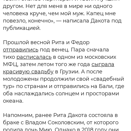
другом. Нет для меня в мире ни одного
человека круче, чем мой муж. Капец мне
повезло, конечно», — написала Дакота под
публикацией.
Прошлой весной Рита и Федор
отправились
под венец. Пара сначала
тихо
расписалась
в одном из московских
МФЦ, затем летом того же года
сыграла
красивую свадьбу
в Грузии. А после
молодожены продолжили свой «свадебный
тур» по странам и отправились на Бали, где
оба наслаждались солнцем и просторами
океана.
Напомним, ранее Рита Дакота состояла в
браке с Владом Соколовским, от которого
родила дочь Мию. Однако в 2018 году они