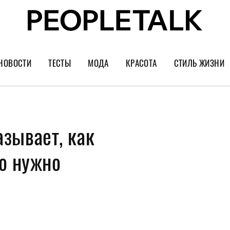
НОВОСТИ
ТЕСТЫ
МОДА
КРАСОТА
СТИЛЬ ЖИЗНИ
Тренды
Уход за лицом
Культура
Шопинг
Волосы
Кино и сер
зывает, как
Как носить
Маникюр
Еда и ресто
Украшения и часы
Парфюм
Путешестви
то нужно
Спорт
Психология
Диеты
Астрология
Пластика
Музыка
Дизайн