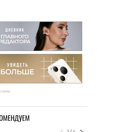
вто
акции
клама
КОМЕНДУЕМ
1
/
4