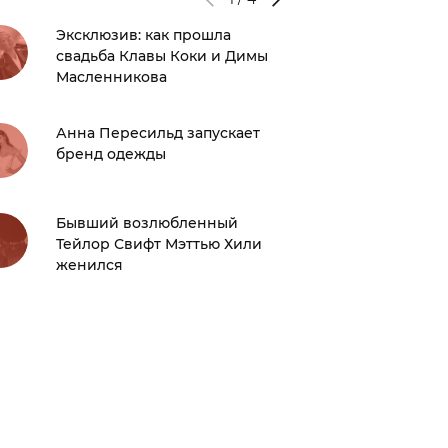
Эксклюзив: как прошла
Хлои К
свадьба Клавы Коки и Димы
измени
Масленникова
год пос
Анна Пересильд запускает
Даша Б
бренд одежды
измени
сериала
Бывший возлюбленный
Обнаже
Тейлор Свифт Мэттью Хили
показал
женился
кофте