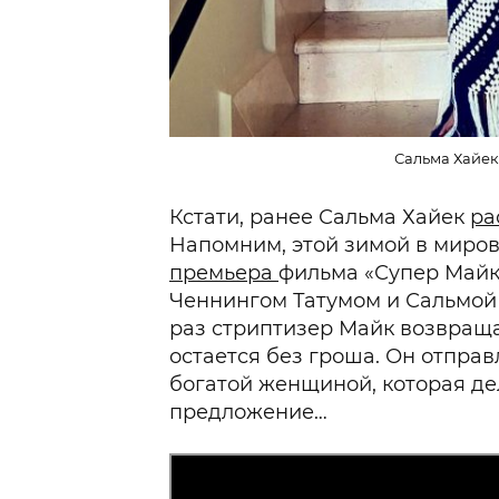
Сальма Хайек.
Кстати, ранее Сальма Хайек
ра
Напомним, этой зимой в миро
премьера
фильма «Супер Майк
Ченнингом Татумом и Сальмой Х
раз стриптизер Майк возвращае
остается без гроша. Он отправ
богатой женщиной, которая де
предложение…