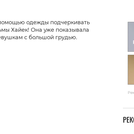
Гаджеты и а
Мнение Ред
 с помощью одежды подчеркивать
льмы Хайек! Она уже показывала
евушкам с большой грудью.
Ре
РЕ