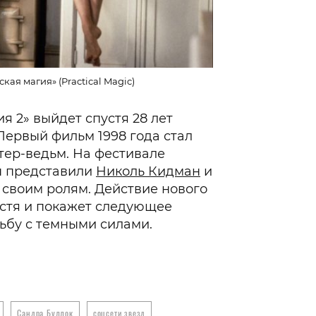
ая магия» (Practical Magic)
я 2» выйдет спустя 28 лет
Первый фильм 1998 года стал
ер-ведьм. На фестивале
ы представили
Николь Кидман
и
 своим ролям. Действие нового
устя и покажет следующее
ьбу с темными силами.
Сандра Буллок
соцсети звезд