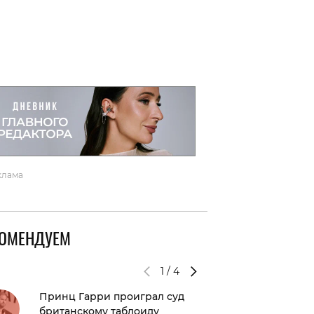
вто
акции
клама
КОМЕНДУЕМ
1
/
4
Принц Гарри проиграл суд
Кто ста
британскому таблоиду
востре