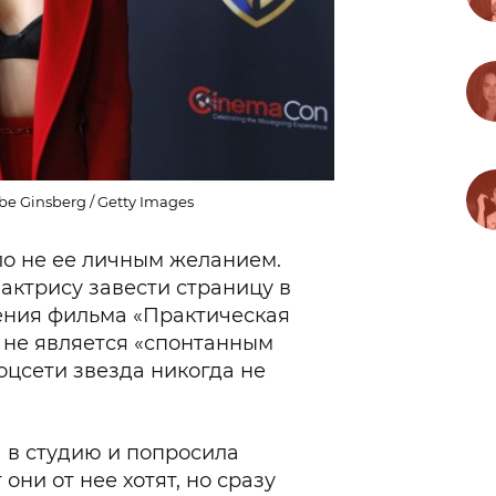
e Ginsberg / Getty Images
ло не ее личным желанием.
актрису завести страницу в
ения фильма «Практическая
о не является «спонтанным
соцсети звезда никогда не
а в студию и попросила
 они от нее хотят, но сразу