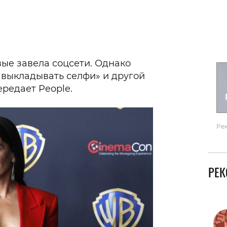
Гаджеты и а
Мнение Ред
ые завела соцсети. Однако
т выкладывать селфи» и другой
ередает People.
Ре
РЕ