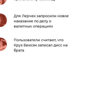
певцом
Для Лерчек запросили новое
Саша Т
наказание по делу о
«отмены
валютных операциях
рушилас
домик»
Пользователи считают, что
Круз Бекхэм записал дисс на
Какие д
брата
самыми
России