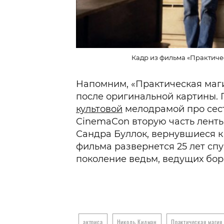
Кадр из фильма «Практическ
Напомним, «Практическая маги
после оригинальной картины. 
культовой
мелодрамой про сест
CinemaCon вторую часть лент
Сандра Буллок, вернувшиеся к
фильма развернется 25 лет сп
поколение ведьм, ведущих бор
актриса
Николь Кидман
Практическая магия