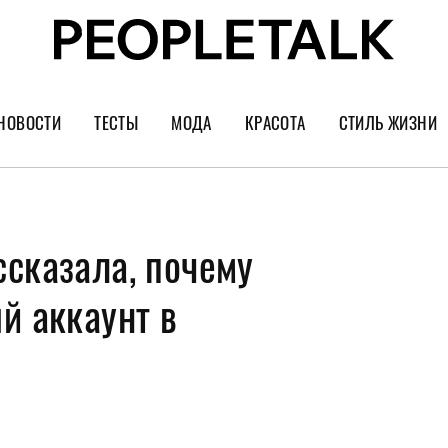
НОВОСТИ
ТЕСТЫ
МОДА
КРАСОТА
СТИЛЬ ЖИЗНИ
Тренды
Уход за лицом
Культура
Шопинг
Волосы
Кино и сер
ссказала, почему
Как носить
Маникюр
Еда и ресто
Украшения и часы
Парфюм
Путешестви
й аккаунт в
Спорт
Психология
Диеты
Астрология
Пластика
Музыка
Дизайн