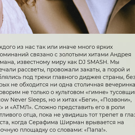
ждого из нас так или иначе много ярких
оминаний связано с золотыми хитами Андрея
ана, известному миру как DJ SMASH. Мы
ечали рассветы, провожали закаты, а порой и
лялись под треки главного диджея страны, бе
рых не обходится ни одна столичная вечеринка
оворим не только о культовом «гимне» тусовщи
ow Never Sleeps, но и хитах «Беги», «Позвони»,
» и «АТМЛ». Сложно представить его в роли
тливого отца, пока не увидишь тот трепет в гла
ста, когда Серафима Ширман врывается на
очную площадку со словами: «Папа!».