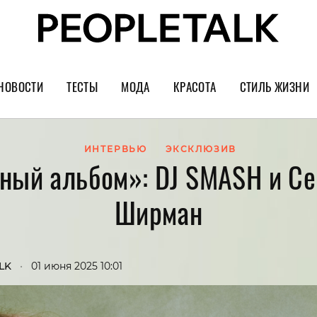
НОВОСТИ
ТЕСТЫ
МОДА
КРАСОТА
СТИЛЬ ЖИЗНИ
Тренды
Уход за лицом
Культура
Шопинг
Волосы
Кино и сер
ИНТЕРВЬЮ
ЭКСКЛЮЗИВ
ный альбом»: DJ SMASH и С
Как носить
Маникюр
Еда и ресто
Ширман
Украшения и часы
Парфюм
Путешестви
Спорт
Психология
Диеты
Астрология
LK
•
01 июня 2025 10:01
Пластика
Музыка
Дизайн