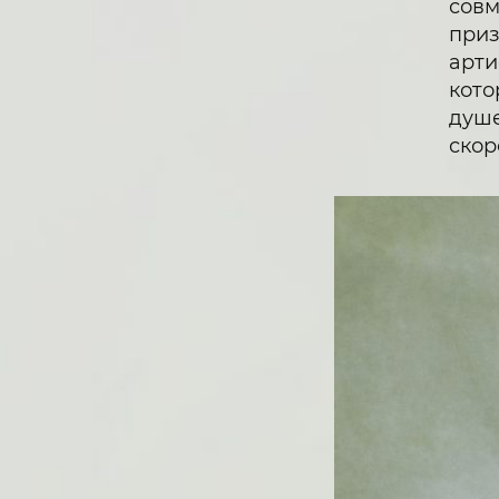
совм
приз
арти
кото
душе
скор