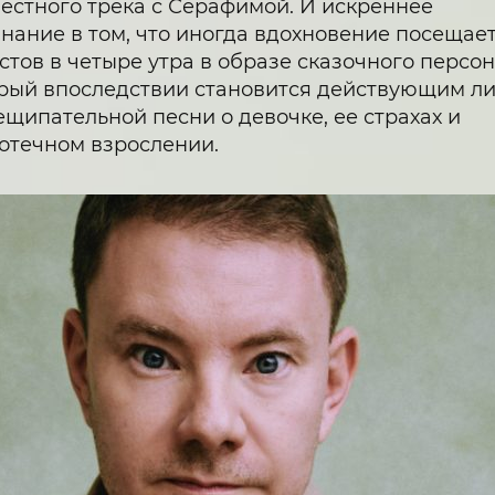
естного трека с Серафимой. И искреннее
нание в том, что иногда вдохновение посещае
стов в четыре утра в образе сказочного персо
рый впоследствии становится действующим л
щипательной песни о девочке, ее страхах и
отечном взрослении.