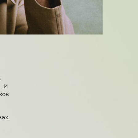
з
. И
ков
зах