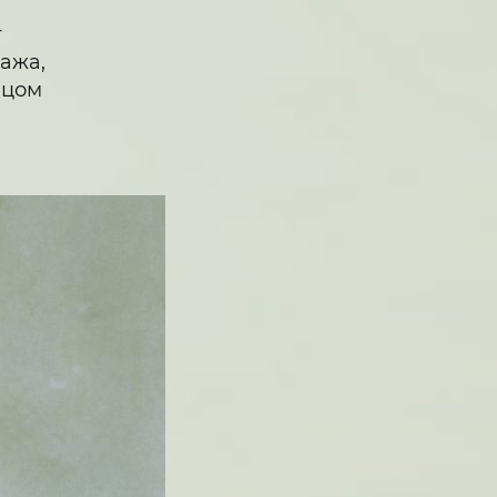
т
нажа,
ицом