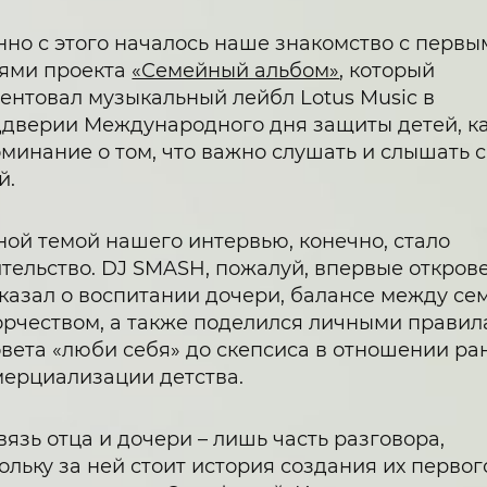
но с этого началось наше знакомство с первы
ями проекта
«Семейный альбом»
, который
ентовал музыкальный лейбл Lotus Music в
дверии Международного дня защиты детей, к
минание о том, что важно слушать и слышать 
й.
ной темой нашего интервью, конечно, стало
тельство. DJ SMASH, пожалуй, впервые откров
казал о воспитании дочери, балансе между се
орчеством, а также поделился личными правил
овета «люби себя» до скепсиса в отношении ра
ерциализации детства.
вязь отца и дочери – лишь часть разговора,
ольку за ней стоит история создания их первог