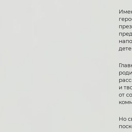
Имен
геро
през
пред
напо
дете
Глав
роди
расс
и тв
от с
комм
Но с
поск