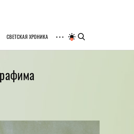
СВЕТСКАЯ ХРОНИКА
иалы
ерафима
раны
я