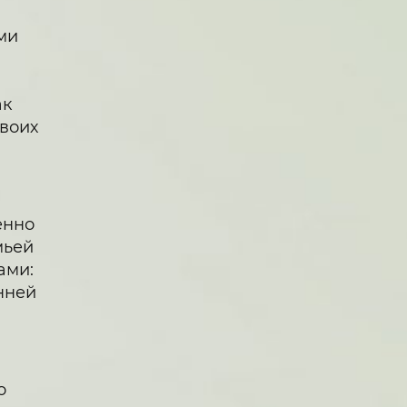
ми
ак
своих
енно
мьей
ами:
нней
о