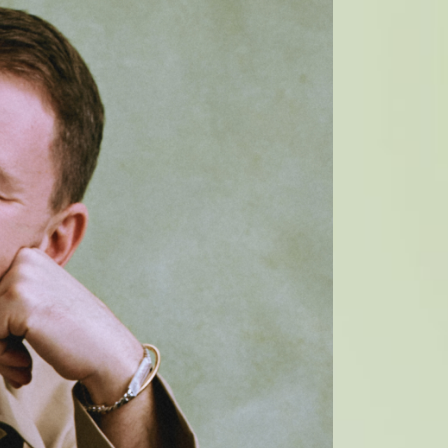
вто
акции