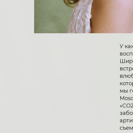
У ка
восп
Ширм
встр
влюб
кото
мы г
Mosc
«СО2
забо
арти
съем