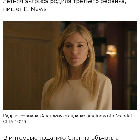
летняя актриса родила третьего ребенка,
пишет E! News.
Кадр из сериала «Анатомия скандала» (Anatomy of a Scandal,
США, 2022)
В интервью изданию Сиенна объявила