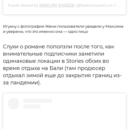
A post shared by
МАКСИМ ФАДЕЕВ
(@fadeevmaxim) on
Jan 15, 2020 at 2:55am PST
Игуану с фотографии Жени пользователи увидели у Максима
и уверены, что это именно она — одно лицо
Слухи о романе поползли после того, как
внимательные подписчики заметили
одинаковые локации в Stories обоих во
время отдыха на Бали (там продюсер
отдыхал зимой еще до закрытия границ из-
за пандемии).