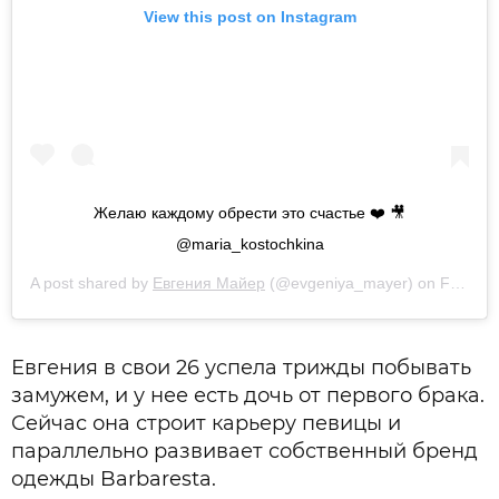
View this post on Instagram
Желаю каждому обрести это счастье ❤️ 🎥
@maria_kostochkina
A post shared by
Евгения Майер
(@evgeniya_mayer) on
Feb 18, 2020 at 8:43am PST
Евгения в свои 26 успела трижды побывать
замужем, и у нее есть дочь от первого брака.
Сейчас она строит карьеру певицы и
параллельно развивает собственный бренд
одежды Barbaresta.