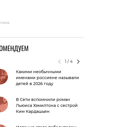
вто
акции
клама
КОМЕНДУЕМ
1
/
4
Какими необычными
Ксения
именами россияне называли
раскри
детей в 2026 году
Собчак.
ответи
В Сети вспомнили роман
Льюиса Хэмилтона с сестрой
Клава К
Ким Кардашьян
личной