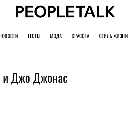
НОВОСТИ
ТЕСТЫ
МОДА
КРАСОТА
СТИЛЬ ЖИЗНИ
Тренды
Уход за лицом
Культура
Шопинг
Волосы
Кино и сер
 и Джо Джонас
Как носить
Маникюр
Еда и ресто
Украшения и часы
Парфюм
Путешестви
Спорт
Психология
Диеты
Астрология
Пластика
Музыка
Дизайн