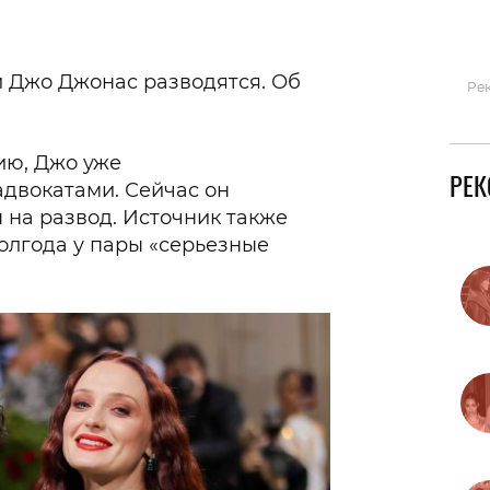
Гаджеты и а
Мнение Ред
 Джо Джонас разводятся. Об
Ре
ию, Джо уже
РЕ
адвокатами. Сейчас он
 на развод. Источник также
полгода у пары «серьезные