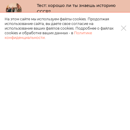
Тест: хорошо ли ты знаешь историю
СССР?
20 марта 2025
На этом сайте мы используем файлы cookies. Продолжая
использование сайта, вы даете свое согласие на
использование ваших файлов cookies. Подробнее о файлах
Спин-офф «Теории большого взрыва»
cookies и обработке ваших данных - в
Политике
назвали в честь Стюарта Блума
конфиденциальности
.
20 марта 2025
Бывшему сотруднику Эминема грозит
тюремный срок за слив трека Houdini
20 марта 2025
Стэнли Туччи рассказал о работе с Энн
Хэтэуэй в «Дьявол носит Prada»: «Ей
было тяжело»
20 марта 2025