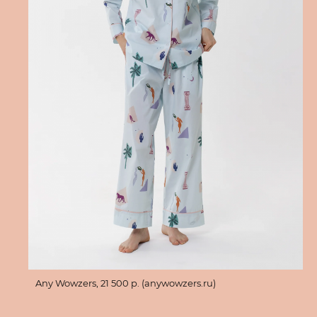
Any Wowzers, 21 500 p. (anywowzers.ru)