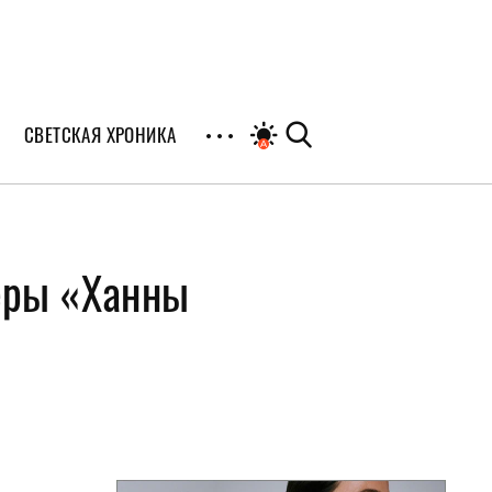
СВЕТСКАЯ ХРОНИКА
иалы
теры «Ханны
раны
я