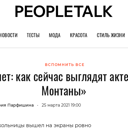
НОВОСТИ
ТЕСТЫ
МОДА
КРАСОТА
СТИЛЬ ЖИЗНИ
Тренды
Уход за лицом
Культура
Шопинг
Волосы
Кино и сер
ВСПОМНИТЬ ВСЕ
лет: как сейчас выглядят ак
Как носить
Маникюр
Еда и ресто
Украшения и часы
Парфюм
Путешестви
Монтаны»
Спорт
Психология
Диеты
Астрология
рия Парфишина
25 марта 2021 19:00
•
Пластика
Музыка
кольницы вышел на экраны ровно
Дизайн