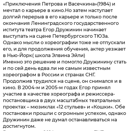
«Приключения Петрова и Васечкина»(1984) и
мечтал о карьере в кино.Но затем наступает
долгий перерыв в его карьере и только после
окончания Ленинградского государственного
иститута театра Егор Дружинин начинает
выступать на сцене Петербургского ТЮЗа.
Однако мысли о хореографии тоже не отпускали
его, и для продолжения обучения, актер уезжает
в Нью-Йорк( школа Элвина Эйли)
Именно это решение и помогло Дружинину стать
и по сей день едва ли не самым известным
хореографом в России и странах СНГ.
Продолжив трудился на сцене, он снимался и в
кино. В 2004-м и 2005-м годах Егор принял
участие в качестве хореографа и режиссера-
постановщика в двух масштабных театральных
проектах – мюзиклах «12 стульев» и «Кошки». Обе
постановки прошли с огромным успехом, однако
Дружинин даже не думал останавливаться на
достигнутом.