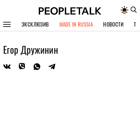
ЭКСКЛЮЗИВ
MADE IN RUSSIA
НОВОСТИ
ТЕ
ГЕРОИ PEOPLETALK
Егор Дружинин
СПЕЦПРОЕКТЫ
ИНТЕРВЬЮ
ПОКОЛЕНИЕ