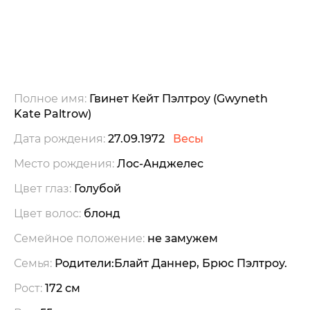
Полное имя:
Гвинет Кейт Пэлтроу (Gwyneth
Kate Paltrow)
Дата рождения:
27.09.1972
Весы
Место рождения:
Лос-Анджелес
Цвет глаз:
Голубой
Цвет волос:
блонд
Семейное положение:
не замужем
Семья:
Родители:Блайт Даннер, Брюс Пэлтроу.
Рост:
172 см