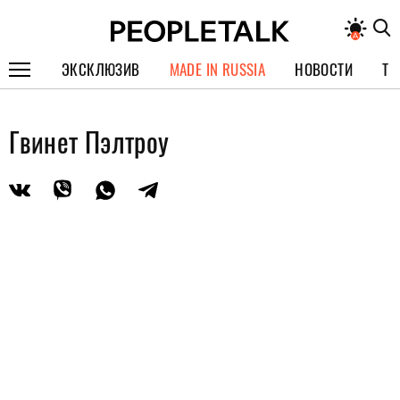
ЭКСКЛЮЗИВ
MADE IN RUSSIA
НОВОСТИ
ТЕ
ГЕРОИ PEOPLETALK
Гвинет Пэлтроу
СПЕЦПРОЕКТЫ
ИНТЕРВЬЮ
ПОКОЛЕНИЕ