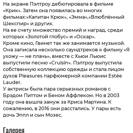
На экране Пэлтроу дебютировала в фильме
«Крик». Затем она появилась во многих
фильмах:«Капитан Крюк», «Эмма»,«Влюблённый
Шекспир» и других.
На ее счету множество премий и наград, среди
которых «Золотой глобус» и «Оскар».
Кроме кино, Гвинет так же занимается музыкой.
Она записала несколько саундтреков к фильму «Я
ухожу — не плачь», вместе с Хьюи Льюис
выпустили песню «Cruisin». Пэлтроу выпустила
собственную коллекцию одежды и стала лицом
духов Pleasures парфюмерной компании Estée
Lauder.
У актрисы была пара серьезных романов с
Брэдом Питтом и Беном Аффлеком. Но в 2003
году она вышла замуж за Криса Мартина. К
сожалению, в 2016 они расстались. У пары есть
дочь Эппл и сын Мозес.
Галерея