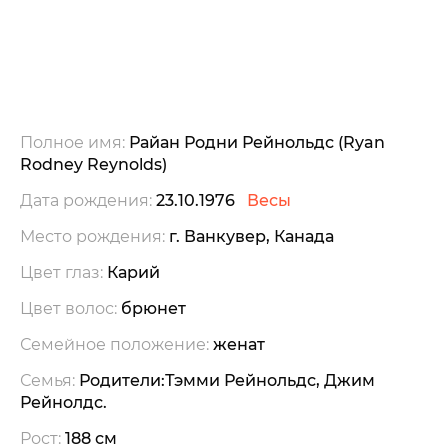
Полное имя:
Райан Родни Рейнольдс (Ryan
Rodney Reynolds)
Дата рождения:
23.10.1976
Весы
Место рождения:
г. Ванкувер, Канада
Цвет глаз:
Карий
Цвет волос:
брюнет
Семейное положение:
женат
Семья:
Родители:Тэмми Рейнольдс, Джим
Рейнолдс.
Рост:
188 см