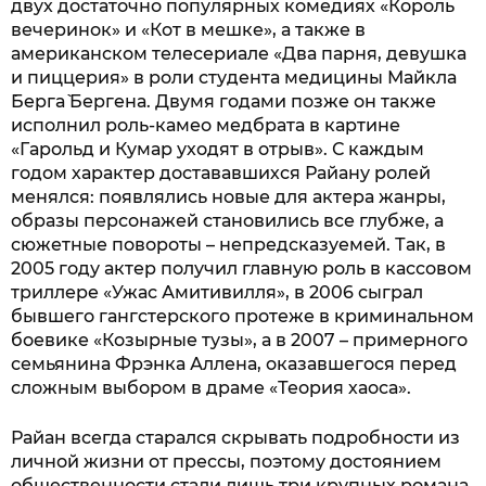
двух достаточно популярных комедиях «Король
вечеринок» и «Кот в мешке», а также в
американском телесериале «Два парня, девушка
и пиццерия» в роли студента медицины Майкла
`Берга` Бергена. Двумя годами позже он также
исполнил роль-камео медбрата в картине
«Гарольд и Кумар уходят в отрыв». С каждым
годом характер достававшихся Райану ролей
менялся: появлялись новые для актера жанры,
образы персонажей становились все глубже, а
сюжетные повороты – непредсказуемей. Так, в
2005 году актер получил главную роль в кассовом
триллере «Ужас Амитивилля», в 2006 сыграл
бывшего гангстерского протеже в криминальном
боевике «Козырные тузы», а в 2007 – примерного
семьянина Фрэнка Аллена, оказавшегося перед
сложным выбором в драме «Теория хаоса».
Райан всегда старался скрывать подробности из
личной жизни от прессы, поэтому достоянием
общественности стали лишь три крупных романа