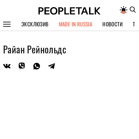
ЭКСКЛЮЗИВ
MADE IN RUSSIA
НОВОСТИ
ТЕ
ГЕРОИ PEOPLETALK
Райан Рейнольдс
СПЕЦПРОЕКТЫ
ИНТЕРВЬЮ
ПОКОЛЕНИЕ