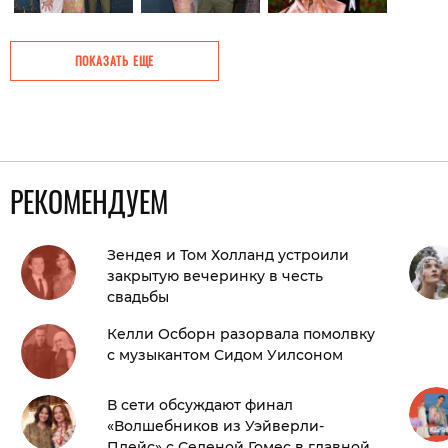
ПОКАЗАТЬ ЕЩЕ
РЕКОМЕНДУЕМ
Зендея и Том Холланд устроили
закрытую вечеринку в честь
свадьбы
Келли Осборн разорвала помолвку
с музыкантом Сидом Уилсоном
В сети обсуждают финал
«Волшебников из Уэйверли-
Плейс» с Селеной Гомес в главной