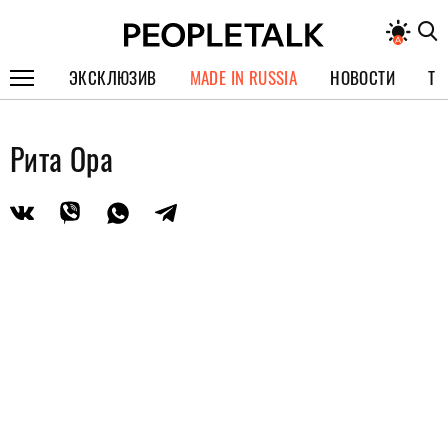
ЭКСКЛЮЗИВ
MADE IN RUSSIA
НОВОСТИ
ТЕ
ГЕРОИ PEOPLETALK
Рита Ора
СПЕЦПРОЕКТЫ
ИНТЕРВЬЮ
ПОКОЛЕНИЕ