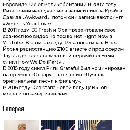
Евровидение от Великобритании.В 2007 году
Рита принимает участие в записи сингла Крэйга
Дэвида «Awkward», потом они записывают сингл
«Where’s Your Love»
В 2011 году DJ Fresh и Ора презентовали свое
совместное видео на песню Hot Right Now в
YouTube. В этом же году Рита посетила в Нью-
Йорке радиостанцию Z100 вместе с продюсером
Jay-Z, где представила свой первый сольный
сингл How We Do (Party).
В 2015 году сингл Риты Grateful был номинирован
на премию «Оскар» в категории «Лучшая
оригинальная песня к фильму».
В 2016 году Ора стала новой ведущей «Топ-
модели по -американски»
Галерея