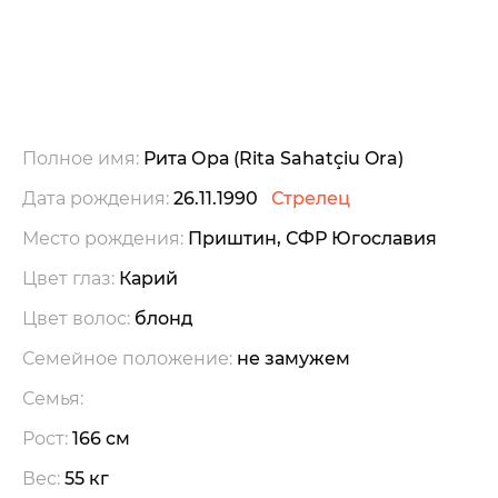
Полное имя:
Рита Ора (Rita Sahatçiu Ora)
Дата рождения:
26.11.1990
Стрелец
Место рождения:
Приштин, СФР Югославия
Цвет глаз:
Карий
Цвет волос:
блонд
Семейное положение:
не замужем
Семья:
Рост:
166 см
Вес:
55 кг