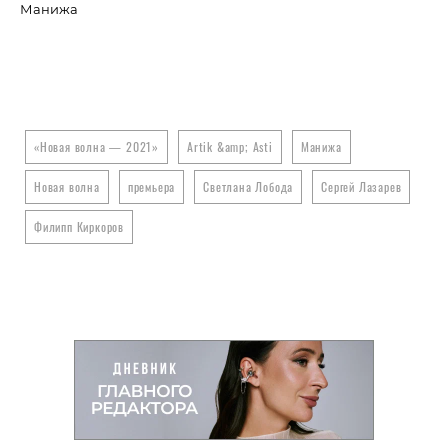
Манижа
Св
«Новая волна — 2021»
Artik &amp; Asti
Манижа
Новая волна
премьера
Светлана Лобода
Сергей Лазарев
Филипп Киркоров