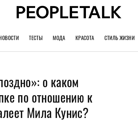
НОВОСТИ
ТЕСТЫ
МОДА
КРАСОТА
СТИЛЬ ЖИЗНИ
Тренды
Уход за лицом
Культура
Шопинг
Волосы
Кино и сер
поздно»: о каком
Как носить
Маникюр
Еда и ресто
Украшения и часы
Парфюм
Путешестви
пке по отношению к
Спорт
Психология
алеет Мила Кунис?
Диеты
Астрология
Пластика
Музыка
Дизайн