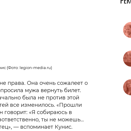
РЕ
с (Фото: legion-media.ru)
не права. Она очень сожалеет о
опросила мужа вернуть билет.
ачально была не против этой
етей все изменилось. «Прошли
он говорит: «Я собираюсь в
езответственно, ты не можешь…
отец», — вспоминает Кунис.