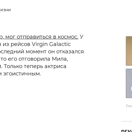
Гаджеты и а
жизни
Мнение Ред
, мог отправиться в космос.
У
из рейсов Virgin Galactic
оследний момент он отказался
что его отговорила Мила,
. Только теперь актриса
м эгоистичным.
Ре