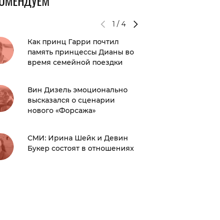
КОМЕНДУЕМ
1
/
4
Как принц Гарри почтил
Цифра д
память принцессы Дианы во
кусок с
время семейной поездки
принце
Чарльза
Вин Дизель эмоционально
высказался о сценарии
Находка
нового «Форсажа»
свои р
СМИ: Ирина Шейк и Девин
Приклю
Букер состоят в отношениях
России
раскры
предст
италья