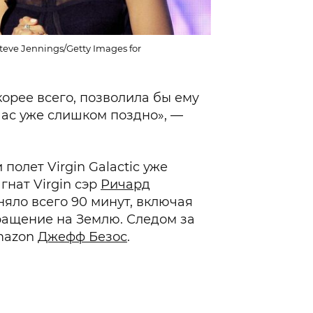
eve Jennings/Getty Images for
корее всего, позволила бы ему
час уже слишком поздно», —
полет Virgin Galactic уже
гнат Virgin сэр
Ричард
аняло всего 90 минут, включая
вращение на Землю. Следом за
mazon
Джефф Безос
.