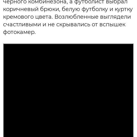
черного комбинезона, а футболист выбрал
коричневый брюки, белую футболку и куртку
кремового цвета. Возлюбленные выглядели
счастливыми и не скрывались от вспышек
фотокамер.