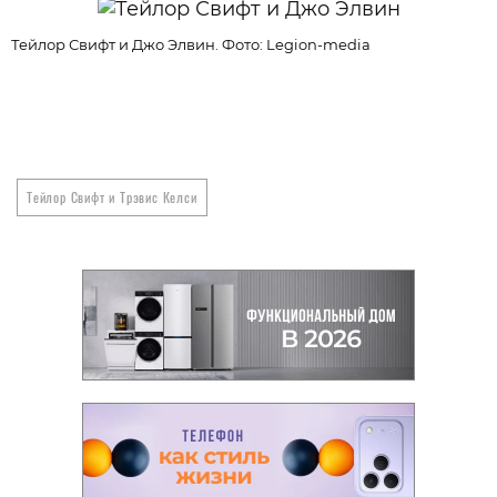
Тейлор Свифт и Джо Элвин. Фото: Legion-media
Тейлор Свифт и Трэвис Келси
Т