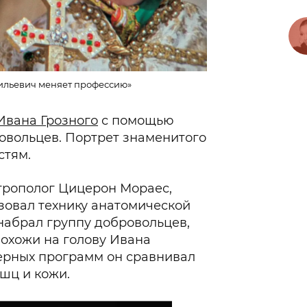
ильевич меняет профессию»
Ивана Грозного
с помощью
овольцев. Портрет знаменитого
стям.
трополог Цицерон Мораес,
ьзовал технику анатомической
набрал группу добровольцев,
охожи на голову Ивана
ерных программ он сравнивал
шц и кожи.