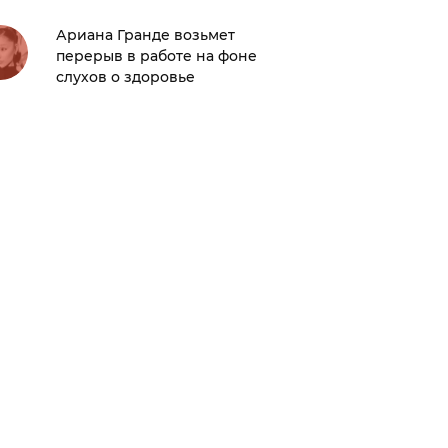
Ариана Гранде возьмет
Кто вер
перерыв в работе на фоне
«Битлд
слухов о здоровье
трейле