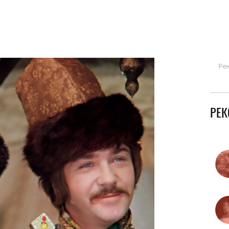
Гаджеты и а
Мнение Ред
Ре
РЕ