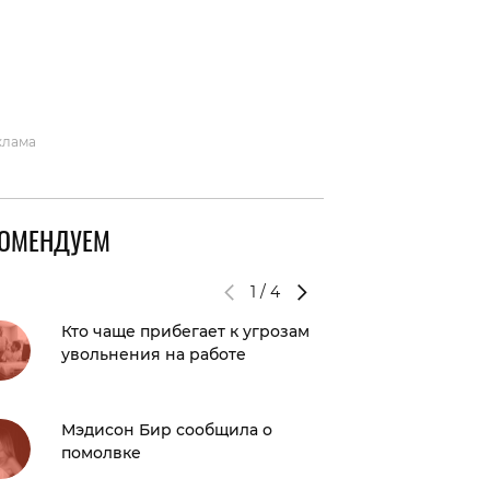
вто
акции
клама
КОМЕНДУЕМ
1
/
4
Кто чаще прибегает к угрозам
Шеннен
увольнения на работе
мужем, 
не про
Мэдисон Бир сообщила о
Создана
помолвке
продле
работае