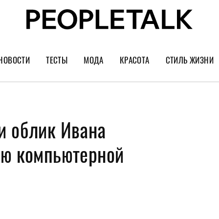
НОВОСТИ
ТЕСТЫ
МОДА
КРАСОТА
СТИЛЬ ЖИЗНИ
Тренды
Уход за лицом
Культура
Шопинг
Волосы
Кино и сер
и облик Ивана
Как носить
Маникюр
Еда и ресто
Украшения и часы
Парфюм
Путешестви
ью компьютерной
Спорт
Психология
Диеты
Астрология
Пластика
Музыка
Дизайн