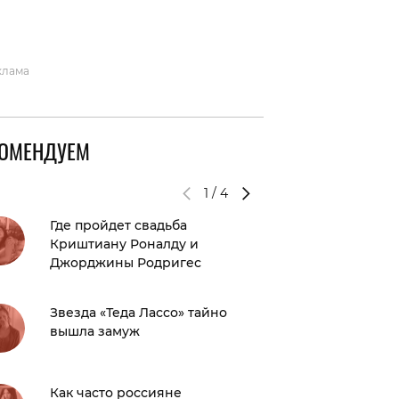
вто
акции
клама
КОМЕНДУЕМ
1
/
4
Где пройдет свадьба
Как Ан
Криштиану Роналду и
подели
Джорджины Родригес
экс-суп
Звезда «Теда Лассо» тайно
Саша Б
вышла замуж
полуоб
Как часто россияне
Что-то 