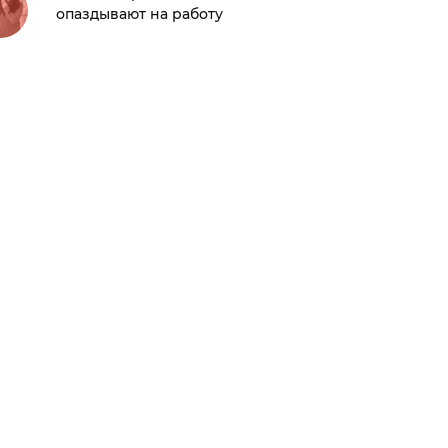
опаздывают на работу
вещей,
неподв