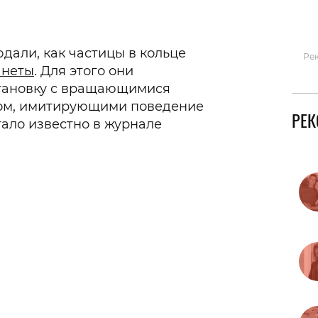
Гаджеты и а
Мнение Ред
али, как частицы в кольце
Ре
анеты
. Для этого они
тановку с вращающимися
ом, имитирующими поведение
РЕ
тало известно в журнале