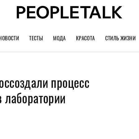
НОВОСТИ
ТЕСТЫ
МОДА
КРАСОТА
СТИЛЬ ЖИЗНИ
Тренды
Уход за лицом
Культура
Шопинг
Волосы
Кино и сер
оссоздали процесс
Как носить
Маникюр
Еда и ресто
Украшения и часы
Парфюм
Путешестви
в лаборатории
Спорт
Психология
Диеты
Астрология
Пластика
Музыка
Дизайн