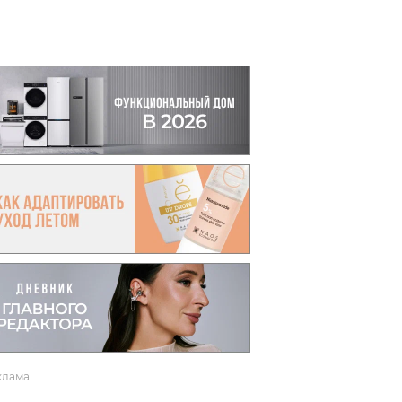
вто
акции
клама