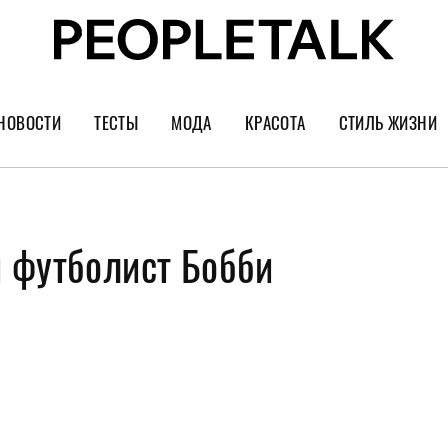
НОВОСТИ
ТЕСТЫ
МОДА
КРАСОТА
СТИЛЬ ЖИЗНИ
Тренды
Уход за лицом
Культура
Шопинг
Волосы
Кино и сер
 футболист Бобби
Как носить
Маникюр
Еда и ресто
Украшения и часы
Парфюм
Путешестви
Спорт
Психология
Диеты
Астрология
Пластика
Музыка
Дизайн