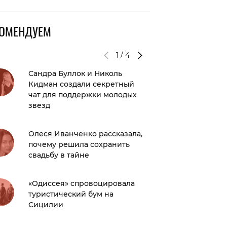
КОМЕНДУЕМ
1
/
4
Сандра Буллок и Николь
«Словно
Кидман создали секретный
Светла
чат для поддержки молодых
удивил
звезд
новыми
Олеся Иванченко рассказала,
Шэрон 
почему решила сохранить
бывший
свадьбу в тайне
армии
«Одиссея» спровоцировала
Видео д
туристический бум на
Павел 
Сицилии
отреаги
аэропо