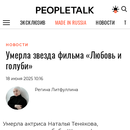
ЭКСКЛЮЗИВ
MADE IN RUSSIA
НОВОСТИ
ТЕ
ГЕРОИ PEOPLETALK
НОВОСТИ
СПЕЦПРОЕКТЫ
Умерла звезда фильма «Любовь и
ИНТЕРВЬЮ
голуби»
ПОКОЛЕНИЕ
18 июня 2025 10:16
Регина Литфуллина
Умерла актриса Наталья Тенякова,