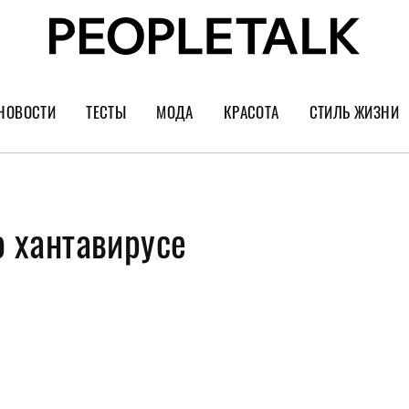
НОВОСТИ
ТЕСТЫ
МОДА
КРАСОТА
СТИЛЬ ЖИЗНИ
Тренды
Уход за лицом
Культура
Шопинг
Волосы
Кино и сер
о хантавирусе
Как носить
Маникюр
Еда и ресто
Украшения и часы
Парфюм
Путешестви
Спорт
Психология
Диеты
Астрология
Пластика
Музыка
Дизайн