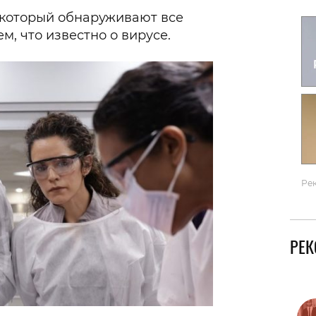
 который обнаруживают все
Гаджеты и а
м, что известно о вирусе.
Мнение Ред
Ре
РЕ