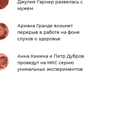
Джулия Гарнер развелась с
снова о
мужем
эстетик
Ариана Гранде возьмет
На съем
перерыв в работе на фоне
ищут в
слухов о здоровье
реквиз
Анна Кикина и Петр Дубров
Титры: 
проведут на МКС серию
Пахомо
уникальных экспериментов