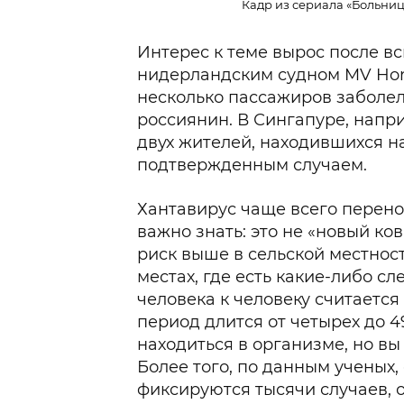
Кадр из сериала «Больница 
Интерес к теме вырос после в
нидерландским судном MV Hond
несколько пассажиров заболели
россиянин. В Сингапуре, напр
двух жителей, находившихся н
подтвержденным случаем.
Хантавирус чаще всего перенос
важно знать: это не «новый ко
риск выше в сельской местности
местах, где есть какие-либо с
человека к человеку считаетс
период длится от четырех до 4
находиться в организме, но вы
Более того, по данным ученых
фиксируются тысячи случаев, 