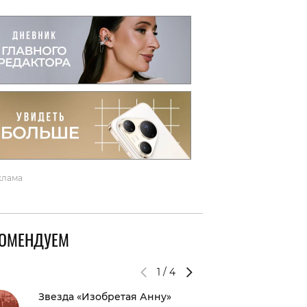
вто
акции
клама
КОМЕНДУЕМ
1
/
4
Звезда «Изобретая Анну»
Возвра