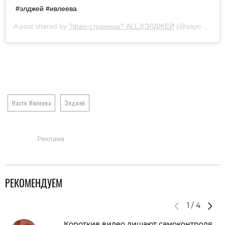
#элджей #ивлеева
A post shared by
?фан-страница? ALLJ|ЭЛДЖЕЙ
(@sayonaraboy143_) on
Настя Ивлеева
Элджей
Реклама
РЕКОМЕНДУЕМ
1
/
4
Короткие видео лишают самоконтроля