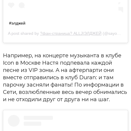
#элджей
A post shared by
?фан-страница? ALLJ|ЭЛДЖЕЙ
(@sayonaraboy143_) on
Например, на концерте музыканта в клубе
Icon в Москве Настя подпевала каждой
песне из VIP зоны. А на афтерпарти они
вместе отправились в клуб Duran: и там
парочку засняли фанаты! По информации в
Сети, возлюбленные весь вечер обнимались
и не отходили друг от друга ни на шаг.