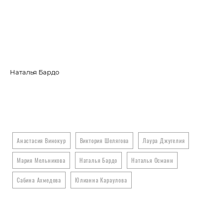
Наталья Бардо
Са
Анастасия Винокур
Виктория Шелягова
Лаура Джугелия
Мария Мельникова
Наталья Бардо
Наталья Османн
Сабина Ахмедова
Юлианна Караулова