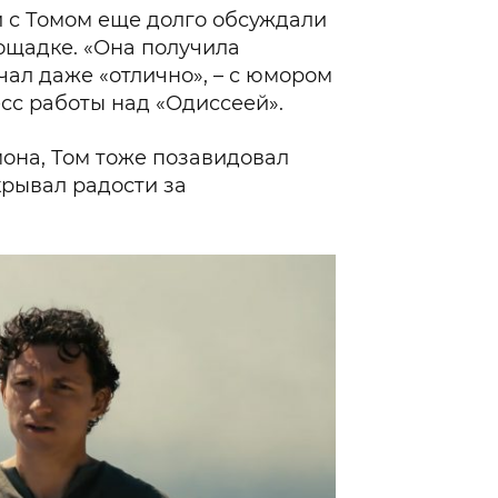
и с Томом еще долго обсуждали
ощадке. «Она получила
чал даже «отлично», – с юмором
сс работы над «Одиссеей».
мона, Том тоже позавидовал
крывал радости за