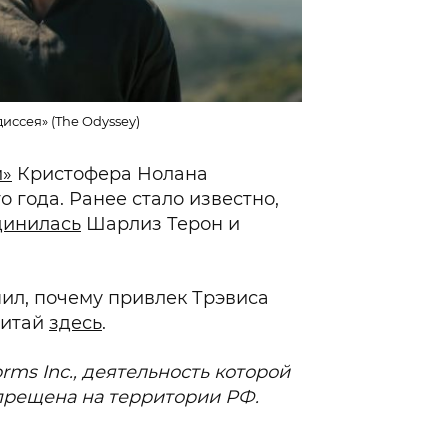
иссея» (The Odyssey)
и»
Кристофера Нолана
о года. Ранее стало известно,
динилась
Шарлиз Терон и
нил, почему привлек Трэвиса
читай
здесь
.
orms Inc., деятельность которой
прещена на территории РФ.