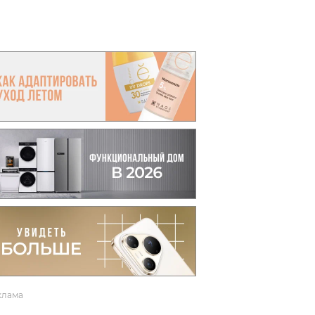
вто
акции
клама