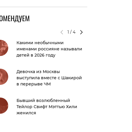
КОМЕНДУЕМ
1
/
4
Какими необычными
Слабые 
именами россияне называли
карте —
детей в 2026 году
роста? 
PEOPLE
астроло
Девочка из Москвы
выступила вместе с Шакирой
в перерыве ЧМ
Новый т
массов
девушк
Бывший возлюбленный
Тейлор Свифт Мэттью Хили
женился
Тест: в
советс
узнай, 
эмпати