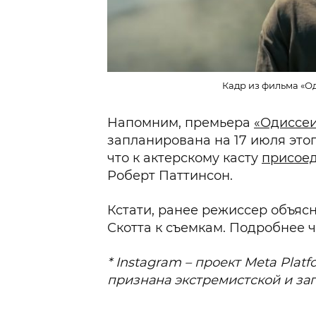
Кадр из фильма «Од
Напомним, премьера
«Одиссе
запланирована на 17 июля этог
что к актерскому касту
присое
Роберт Паттинсон.
Кстати, ранее режиссер объяс
Скотта к съемкам. Подробнее 
* Instagram – проект Meta Platf
признана экстремистской и за