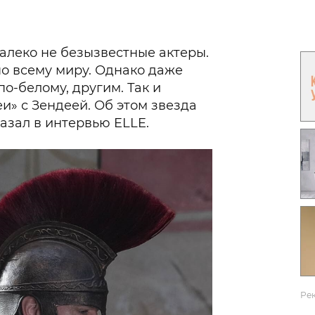
Гаджеты и а
Мнение Ред
далеко не безызвестные актеры.
по всему миру. Однако даже
по-белому, другим. Так и
и» с Зендеей. Об этом звезда
азал в интервью ELLE.
Ре