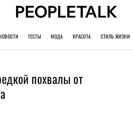
НОВОСТИ
ТЕСТЫ
МОДА
КРАСОТА
СТИЛЬ ЖИЗНИ
Тренды
Уход за лицом
Культура
Шопинг
Волосы
Кино и сер
редкой похвалы от
Как носить
Маникюр
Еда и ресто
Украшения и часы
Парфюм
Путешестви
на
Спорт
Психология
Диеты
Астрология
Пластика
Музыка
Дизайн