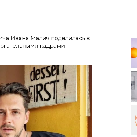
Гаджеты и а
Мнение Ред
ча Ивана Малич поделилась в
рогательными кадрами