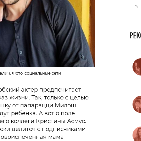
Ре
РЕ
лич. Фото: социальные сети
сербский актер
предпочитает
раз жизни
. Так, только с целью
ушку от папарацци Милош
дут ребенка. А вот о поле
его коллеги Кристины Асмус.
ски делится с подписчиками
 новоиспеченная мама