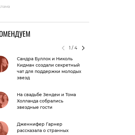
клама
КОМЕНДУЕМ
1
/
4
Сандра Буллок и Николь
Виктор
Кидман создали секретный
коммен
чат для поддержки молодых
бывшей
звезд
Реган
На свадьбе Зендеи и Тома
Гороско
Холланда собрались
года: э
звездные гости
Редкое 
Дженнифер Гарнер
подели
рассказала о странных
снимко