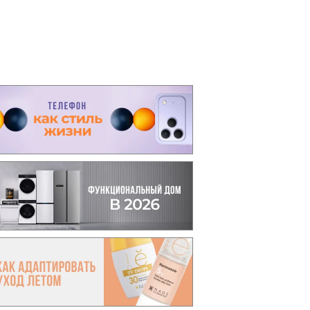
вто
акции