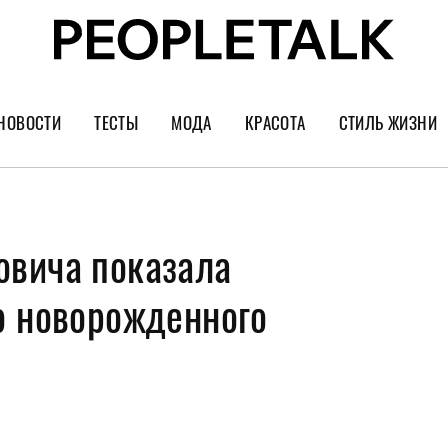
НОВОСТИ
ТЕСТЫ
МОДА
КРАСОТА
СТИЛЬ ЖИЗНИ
Тренды
Уход за лицом
Культура
Шопинг
Волосы
Кино и сер
вича показала
Как носить
Маникюр
Еда и ресто
Украшения и часы
Парфюм
Путешестви
о новорожденного
Спорт
Психология
Диеты
Астрология
Пластика
Музыка
Дизайн