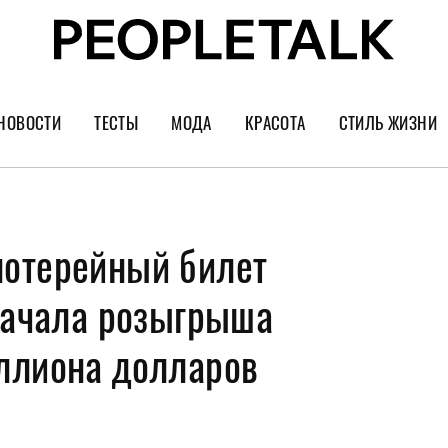
НОВОСТИ
ТЕСТЫ
МОДА
КРАСОТА
СТИЛЬ ЖИЗНИ
Тренды
Уход за лицом
Культура
Шопинг
Волосы
Кино и сер
отерейный билет
Как носить
Маникюр
Еда и ресто
Украшения и часы
Парфюм
Путешестви
 начала розыгрыша
Спорт
Психология
ллиона долларов
Диеты
Астрология
Пластика
Музыка
Дизайн