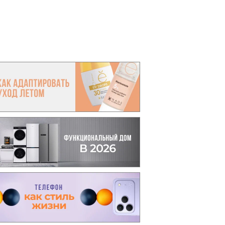
вто
акции