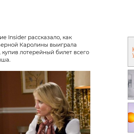
Гаджеты и а
Мнение Ред
е Insider рассказало, как
верной Каролины выиграла
 купив лотерейный билет всего
ыша.