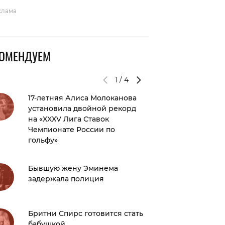
клама
КОМЕНДУЕМ
1
/
4
17-летняя Алиса Молоканова
Фото дн
установила двойной рекорд
Хейли 
на «XXXV Лига Ставок
позиру
Чемпионате России по
череды
гольфу»
Настя 
Бывшую жену Эминема
присоед
задержала полиция
брови-
Бывший
Бритни Спирс готовится стать
Кардаш
бабушкой