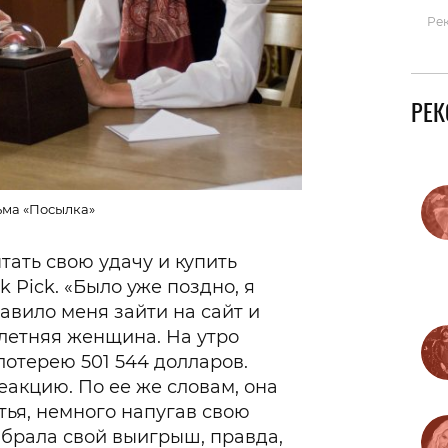
Ре
РЕ
ьма «Посылка»
ать свою удачу и купить
 Pick. «Было уже поздно, я
ставило меня зайти на сайт и
9-летняя женщина. На утро
 лотерею 501 544 долларов.
еакцию. По ее же словам, она
стья, немного напугав свою
абрала свой выигрыш, правда,