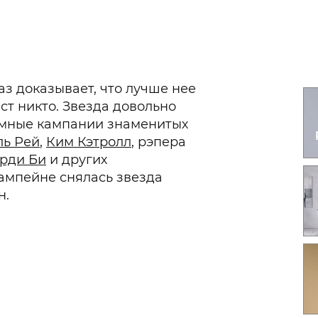
Гаджеты и а
Мнение Ред
з доказывает, что лучше нее
ст никто. Звезда довольно
ламные кампании знаменитых
ль Рей
,
Ким Кэтролл
, рэпера
рди Би
и других
кампейне снялась звезда
н.