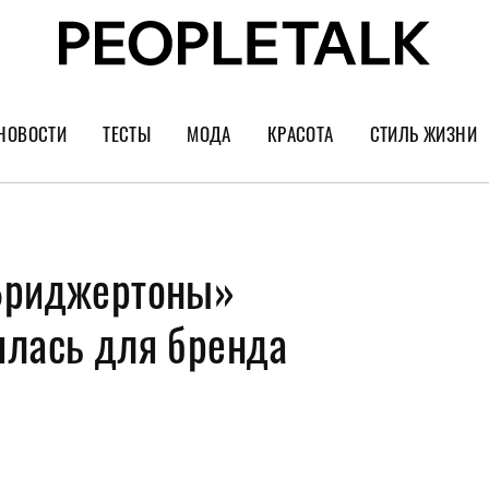
НОВОСТИ
ТЕСТЫ
МОДА
КРАСОТА
СТИЛЬ ЖИЗНИ
Тренды
Уход за лицом
Культура
Шопинг
Волосы
Кино и сер
«Бриджертоны»
Как носить
Маникюр
Еда и ресто
Украшения и часы
Парфюм
Путешестви
ялась для бренда
Спорт
Психология
Диеты
Астрология
Пластика
Музыка
Дизайн