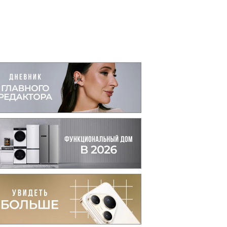
вто
акции