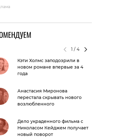
клама
КОМЕНДУЕМ
1
/
4
Кэти Холмс заподозрили в
«Много 
новом романе впервые за 4
Серябк
года
редким
сыном
Анастасия Миронова
перестала скрывать нового
Носталь
возлюбленного
показал
расска
желани
Дело украденного фильма с
Николасом Кейджем получает
новый поворот
После 