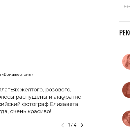
Ре
РЕ
а «Бриджертоны»
латьях желтого, розового,
волосы распущены и аккуратно
ссийский фотограф Елизавета
да, очень красиво!
1
/
4