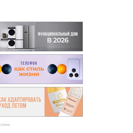
вто
акции
клама