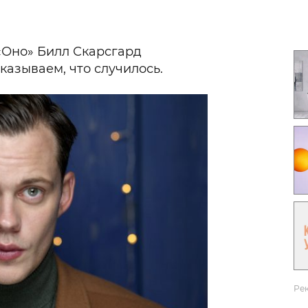
Гаджеты и а
Мнение Ред
 «Оно» Билл Скарсгард
казываем, что случилось.
Ре