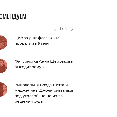
КОМЕНДУЕМ
1
/
4
Цифра дня: флаг СССР
«Оплата
продали за 6 млн
тренд п
возвра
Фигуристка Анна Щербакова
Гороско
выходит замуж
года: н
очень 
Винодельня Брэда Питта и
На осно
Анджелины Джоли оказалась
уютный
под угрозой, но не из-за
радост
решения суда