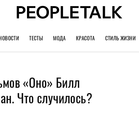
НОВОСТИ
ТЕСТЫ
МОДА
КРАСОТА
СТИЛЬ ЖИЗНИ
Тренды
Уход за лицом
Культура
Шопинг
Волосы
Кино и сер
ьмов «Оно» Билл
Как носить
Маникюр
Еда и ресто
Украшения и часы
Парфюм
Путешестви
ан. Что случилось?
Спорт
Психология
Диеты
Астрология
Пластика
Музыка
Дизайн