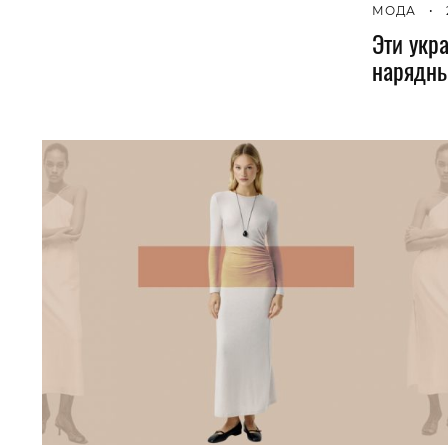
МОДА
•
Эти укр
нарядн