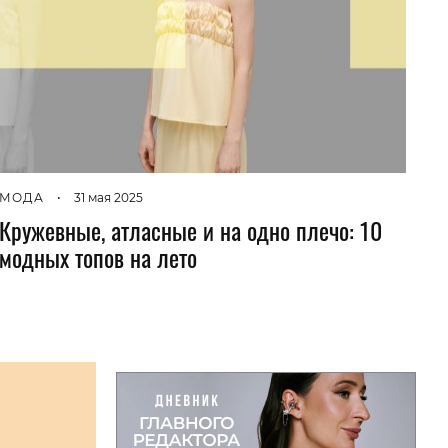
вто
акции
МОДА
•
31 мая 2025
Кружевные, атласные и на одно плечо: 10
модных топов на лето