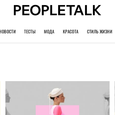
НОВОСТИ
ТЕСТЫ
МОДА
КРАСОТА
СТИЛЬ ЖИЗНИ
Тренды
Уход за лицом
Культура
Шопинг
Волосы
Кино и сер
Как носить
Маникюр
Еда и ресто
Украшения и часы
Парфюм
Путешестви
Спорт
Психология
Диеты
Астрология
Пластика
Музыка
Дизайн