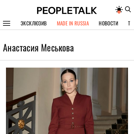
ЭКСКЛЮЗИВ
MADE IN RUSSIA
НОВОСТИ
ТЕ
ГЕРОИ PEOPLETALK
Анастасия Меськова
СПЕЦПРОЕКТЫ
ИНТЕРВЬЮ
ПОКОЛЕНИЕ