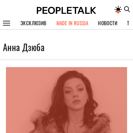
ЭКСКЛЮЗИВ
MADE IN RUSSIA
НОВОСТИ
ТЕ
ГЕРОИ PEOPLETALK
Анна Дзюба
СПЕЦПРОЕКТЫ
ИНТЕРВЬЮ
ПОКОЛЕНИЕ