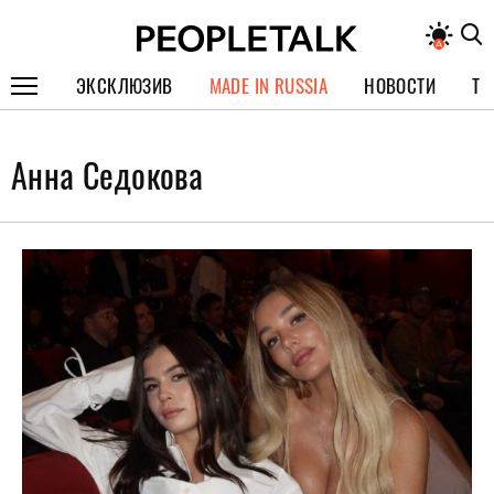
ЭКСКЛЮЗИВ
MADE IN RUSSIA
НОВОСТИ
ТЕ
ГЕРОИ PEOPLETALK
Анна Седокова
СПЕЦПРОЕКТЫ
ИНТЕРВЬЮ
ПОКОЛЕНИЕ