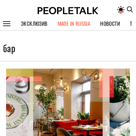
ЭКСКЛЮЗИВ
MADE IN RUSSIA
НОВОСТИ
ТЕ
ГЕРОИ PEOPLETALK
бар
СПЕЦПРОЕКТЫ
ИНТЕРВЬЮ
ПОКОЛЕНИЕ