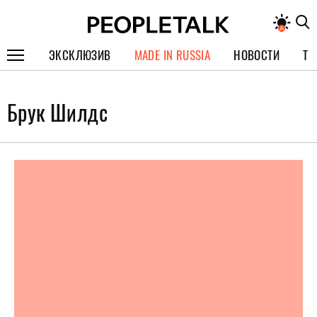
ЭКСКЛЮЗИВ
MADE IN RUSSIA
НОВОСТИ
ТЕ
ГЕРОИ PEOPLETALK
Брук Шилдс
СПЕЦПРОЕКТЫ
ИНТЕРВЬЮ
ПОКОЛЕНИЕ