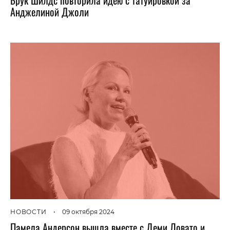
Брук Шилдс повторила идею с татуировкой за
Анджелиной Джоли
НОВОСТИ
•
09 октября 2024
Памела Андерсон вышла вместе с Деми Ловато и