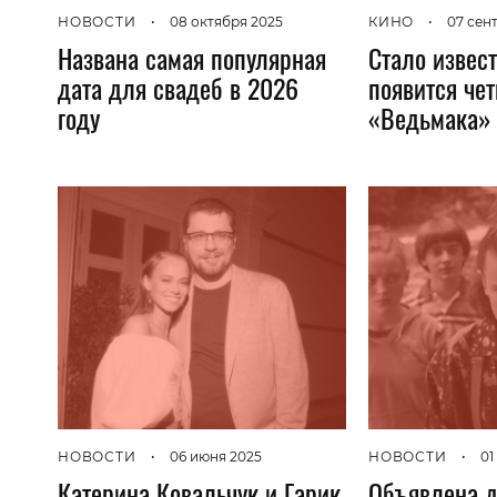
КИНО
•
07 сен
НОВОСТИ
•
08 октября 2025
Стало извест
Названа самая популярная
появится че
дата для свадеб в 2026
«Ведьмака»
году
НОВОСТИ
•
06 июня 2025
НОВОСТИ
•
01
Катерина Ковальчук и Гарик
Объявлена д