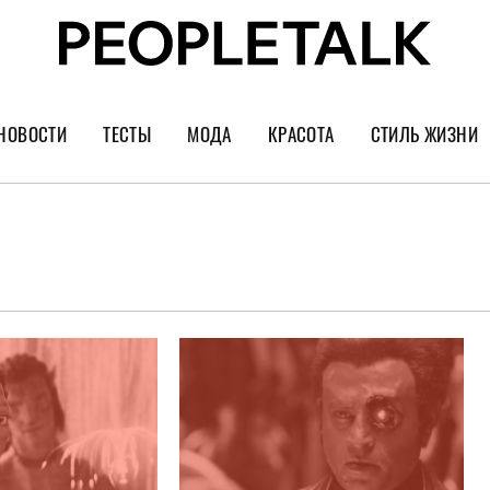
НОВОСТИ
ТЕСТЫ
МОДА
КРАСОТА
СТИЛЬ ЖИЗНИ
Тренды
Уход за лицом
Культура
Шопинг
Волосы
Кино и сер
Как носить
Маникюр
Еда и ресто
Украшения и часы
Парфюм
Путешестви
Спорт
Психология
Диеты
Астрология
Пластика
Музыка
Дизайн