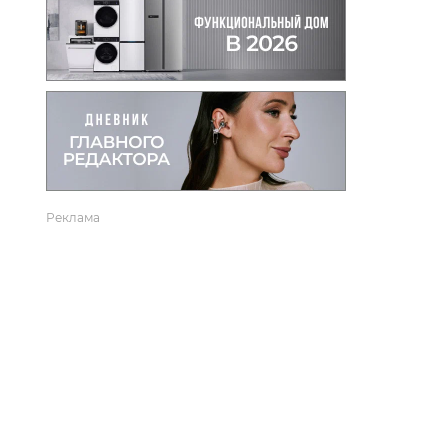
вто
акции
Реклама