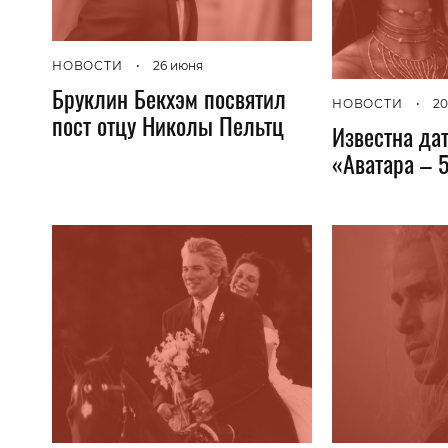
НОВОСТИ
•
26 июня
Бруклин Бекхэм посвятил
НОВОСТИ
•
20
пост отцу Николы Пельтц
Известна да
«Аватара – 