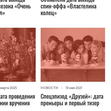
сезона «Очень
спин-оффа «Властелина
л»
колец»
 марта 2025
НОВОСТИ
•
13 мая 2021
ата проведения
Спецэпизод «Друзей»: дата
нии вручения
премьеры и первый тизер