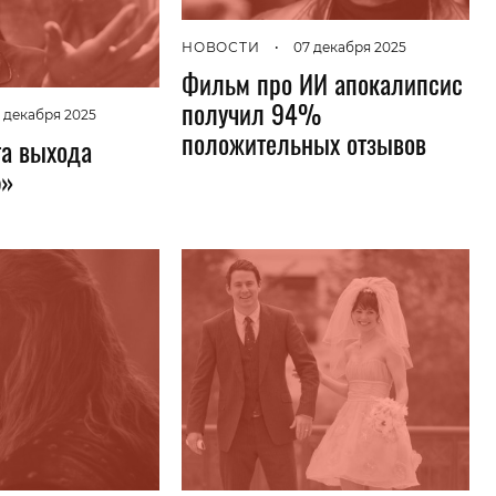
Гаджеты и а
НОВОСТИ
•
07 декабря 2025
Мнение Ред
Фильм про ИИ апокалипсис
получил 94%
 декабря 2025
положительных отзывов
та выхода
5»