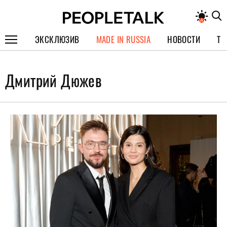
ЭКСКЛЮЗИВ
MADE IN RUSSIA
НОВОСТИ
ТЕ
ГЕРОИ PEOPLETALK
Дмитрий Дюжев
СПЕЦПРОЕКТЫ
ИНТЕРВЬЮ
ПОКОЛЕНИЕ