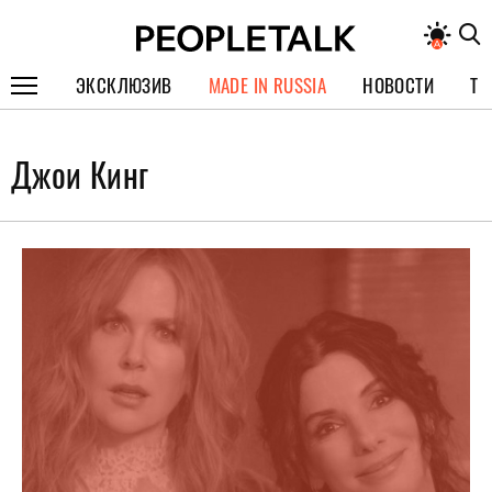
ЭКСКЛЮЗИВ
MADE IN RUSSIA
НОВОСТИ
ТЕ
ГЕРОИ PEOPLETALK
Джои Кинг
СПЕЦПРОЕКТЫ
ИНТЕРВЬЮ
ПОКОЛЕНИЕ