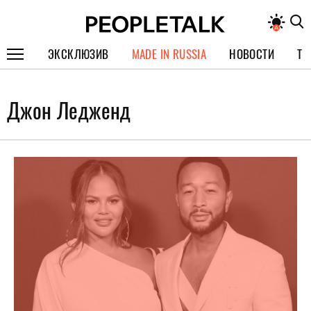
ЭКСКЛЮЗИВ
MADE IN RUSSIA
НОВОСТИ
ТЕ
ГЕРОИ PEOPLETALK
Джон Ледженд
СПЕЦПРОЕКТЫ
ИНТЕРВЬЮ
ПОКОЛЕНИЕ