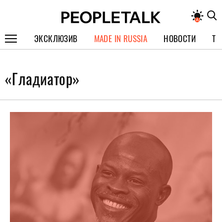
ЭКСКЛЮЗИВ
MADE IN RUSSIA
НОВОСТИ
ТЕ
ГЕРОИ PEOPLETALK
«Гладиатор»
СПЕЦПРОЕКТЫ
ИНТЕРВЬЮ
ПОКОЛЕНИЕ