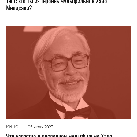
Тест: кто ты из героинь мультфильмов Хаяо
Миядзаки?
КИНО
•
05 июля 2023
Что известно о последнем мультфильме Хаяо