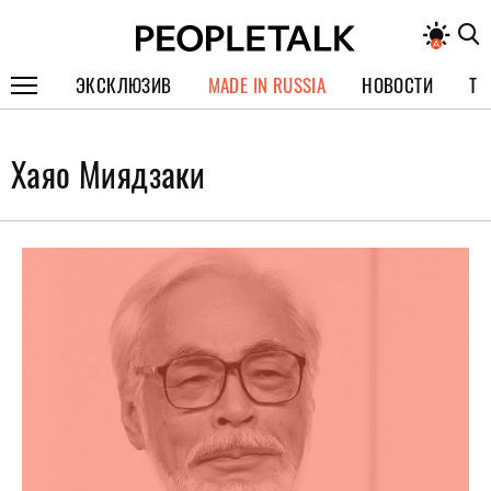
ЭКСКЛЮЗИВ
MADE IN RUSSIA
НОВОСТИ
ТЕ
ГЕРОИ PEOPLETALK
Хаяо Миядзаки
СПЕЦПРОЕКТЫ
ИНТЕРВЬЮ
ПОКОЛЕНИЕ