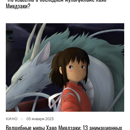
Миядзаки?
КИНО
•
05 января 2023
Волшебные миры Хаяо Миядзаки: 13 анимационных