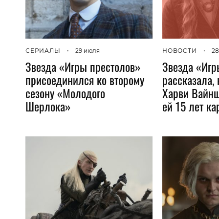
СЕРИАЛЫ
•
29 июля
НОВОСТИ
•
28
Звезда «Игры престолов»
Звезда «Игр
присоединился ко второму
рассказала, 
сезону «Молодого
Харви Вайнш
Шерлока»
ей 15 лет к