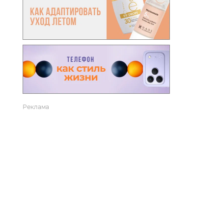
вто
акции
Реклама