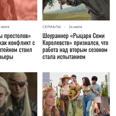
Гаджеты и а
Мнение Ред
 июля
СЕРИАЛЫ
•
24 июля
ы престолов»
Шоураннер «Рыцаря Семи
как конфликт с
Королевств» признался, что
тейном стоил
работа над вторым сезоном
арьеры
стала испытанием