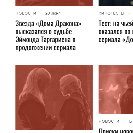
НОВОСТИ
•
20 июня
КИНОТЕСТЫ
•
Звезда «Дома Дракона»
Тест: на чье
высказался о судьбе
оказался во
Эймонда Таргариена в
сериала «Д
продолжении сериала
НОВОСТИ
•
15
Поиски ново