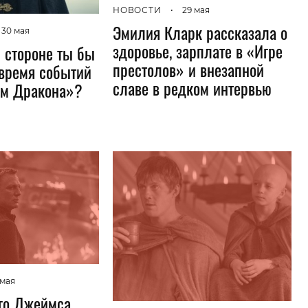
НОВОСТИ
•
29 мая
Эмилия Кларк рассказала о
30 мая
здоровье, зарплате в «Игре
й стороне ты бы
престолов» и внезапной
 время событий
славе в редком интервью
ом Дракона»?
 мая
го Джеймса