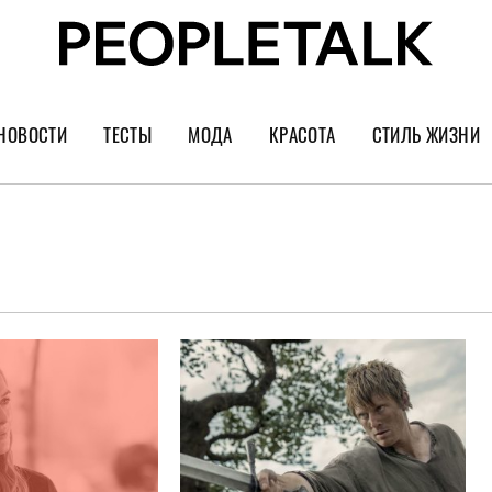
НОВОСТИ
ТЕСТЫ
МОДА
КРАСОТА
СТИЛЬ ЖИЗНИ
Тренды
Уход за лицом
Культура
Шопинг
Волосы
Кино и сер
Как носить
Маникюр
Еда и ресто
Украшения и часы
Парфюм
Путешестви
Спорт
Психология
Диеты
Астрология
Пластика
Музыка
Дизайн