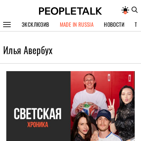
ЭКСКЛЮЗИВ
MADE IN RUSSIA
НОВОСТИ
ТЕ
ГЕРОИ PEOPLETALK
Илья Авербух
СПЕЦПРОЕКТЫ
ИНТЕРВЬЮ
ПОКОЛЕНИЕ