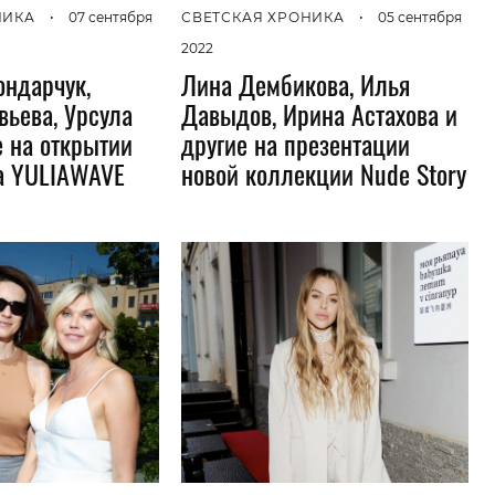
НИКА
•
07 сентября
СВЕТСКАЯ ХРОНИКА
•
05 сентября
2022
ондарчук,
Лина Дембикова, Илья
вьева, Урсула
Давыдов, Ирина Астахова и
е на открытии
другие на презентации
а YULIAWAVE
новой коллекции Nude Story