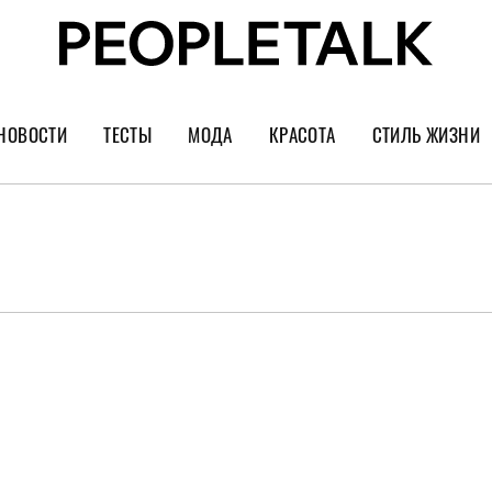
НОВОСТИ
ТЕСТЫ
МОДА
КРАСОТА
СТИЛЬ ЖИЗНИ
Тренды
Уход за лицом
Культура
Шопинг
Волосы
Кино и сер
Как носить
Маникюр
Еда и ресто
Украшения и часы
Парфюм
Путешестви
Спорт
Психология
Диеты
Астрология
Пластика
Музыка
Дизайн