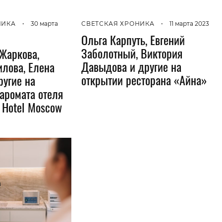
Гаджеты и а
НИКА
•
30 марта
СВЕТСКАЯ ХРОНИКА
•
11 марта 2023
Мнение Ред
Ольга Карпуть, Евгений
Заболотный, Виктория
Жаркова,
Давыдова и другие на
лова, Елена
открытии ресторана «Айна»
ругие на
аромата отеля
 Hotel Moscow