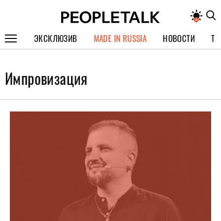
ЭКСКЛЮЗИВ
MADE IN RUSSIA
НОВОСТИ
ТЕ
ГЕРОИ PEOPLETALK
Импровизация
СПЕЦПРОЕКТЫ
ИНТЕРВЬЮ
ПОКОЛЕНИЕ